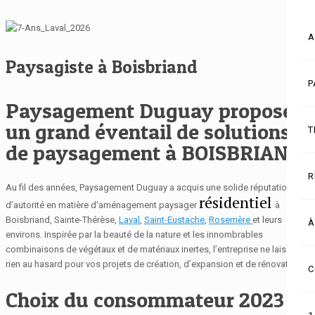
A
Paysagiste à Boisbriand
P
Paysagement Duguay propose
un grand éventail de solutions
T
de paysagement à BOISBRIAND.
R
Au fil des années,
Paysagement Duguay
a acquis une solide réputation
résidentiel
d’autorité en matière d’aménagement paysager
à
Boisbriand, Sainte-Thérèse,
Laval
,
Saint-Eustache
,
Rosemère
et leurs
À
environs. Inspirée par la beauté de la nature et les innombrables
combinaisons de végétaux et de matériaux inertes, l’entreprise ne laisse
rien au hasard pour vos projets
de création, d’expansion et de rénovation.
C
Choix du consommateur 2023