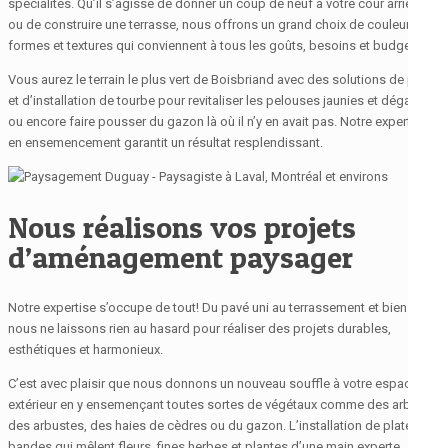
spécialités. Qu’il s’agisse de donner un coup de neuf à votre cour arrière
ou de construire une terrasse, nous offrons un grand choix de couleurs,
formes et textures qui conviennent à tous les goûts, besoins et budgets.
Vous aurez le terrain le plus vert de Boisbriand avec des solutions de pose
et d’installation de tourbe pour revitaliser les pelouses jaunies et dégarnies
ou encore faire pousser du gazon là où il n’y en avait pas. Notre expertise
en ensemencement garantit un résultat resplendissant.
Nous réalisons vos projets
d’aménagement paysager
Notre expertise s’occupe de tout! Du pavé uni au terrassement et bien plus,
nous ne laissons rien au hasard pour réaliser des projets durables,
esthétiques et harmonieux.
C’est avec plaisir que nous donnons un nouveau souffle à votre espace
extérieur en y ensemençant toutes sortes de végétaux comme des arbres,
des arbustes, des haies de cèdres ou du gazon. L’installation de plates-
bandes qui mêlent fleurs, fines herbes et plantes d’une main experte