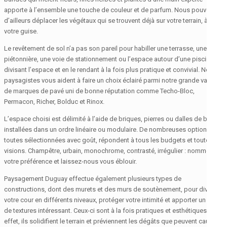
apporte à l’ensemble une touche de couleur et de parfum. Nous pouvons
d’ailleurs déplacer les végétaux qui se trouvent déjà sur votre terrain, à
votre guise.
Le revêtement de sol n’a pas son pareil pour habiller une terrasse, une allée
piétonnière, une voie de stationnement ou l’espace autour d’une piscine en
divisant l’espace et en le rendant à la fois plus pratique et convivial. Nos
paysagistes vous aident à faire un choix éclairé parmi notre grande variété
de marques de pavé uni de bonne réputation comme Techo-Bloc,
Permacon, Richer, Bolduc et Rinox.
L’espace choisi est délimité à l’aide de briques, pierres ou dalles de béton
installées dans un ordre linéaire ou modulaire. De nombreuses options,
toutes sélectionnées avec goût, répondent à tous les budgets et toutes les
visions. Champêtre, urbain, monochrome, contrasté, irrégulier : nommez
votre préférence et laissez-nous vous éblouir.
Paysagement Duguay effectue également plusieurs types de
constructions, dont des murets et des murs de soutènement, pour diviser
votre cour en différents niveaux, protéger votre intimité et apporter un jeu
de textures intéressant. Ceux-ci sont à la fois pratiques et esthétiques : en
effet, ils solidifient le terrain et préviennent les dégâts que peuvent causer