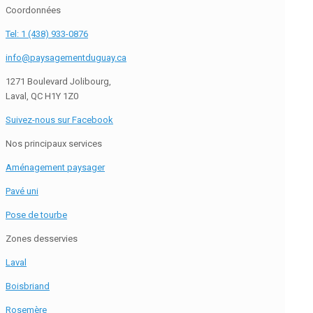
Coordonnées
Tel: 1 (438) 933-0876
info@paysagementduguay.ca
1271 Boulevard Jolibourg,
Laval, QC H1Y 1Z0
Suivez-nous sur Facebook
Nos principaux services
Aménagement paysager
Pavé uni
Pose de tourbe
Zones desservies
Laval
Boisbriand
Rosemère