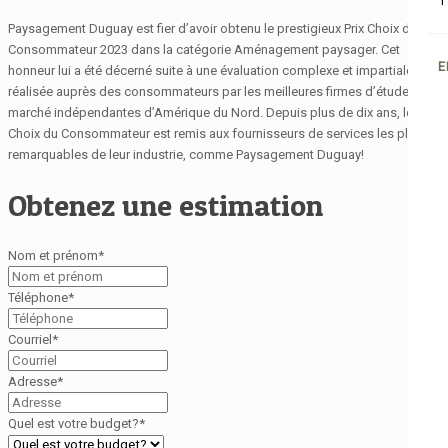
1
Paysagement Duguay est fier d’avoir obtenu le prestigieux Prix Choix du
Consommateur 2023 dans la catégorie Aménagement paysager. Cet
E
honneur lui a été décerné suite à une évaluation complexe et impartiale
réalisée auprès des consommateurs par les meilleures firmes d’études de
marché indépendantes d’Amérique du Nord. Depuis plus de dix ans, le Prix
Choix du Consommateur est remis aux fournisseurs de services les plus
remarquables de leur industrie, comme Paysagement Duguay!
Obtenez une estimation
Nom et prénom
*
Téléphone
*
Courriel
*
Adresse
*
Quel est votre budget?
*