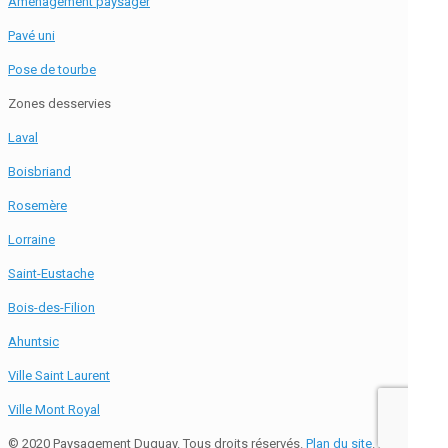
Aménagement paysager
Pavé uni
Pose de tourbe
Zones desservies
Laval
Boisbriand
Rosemère
Lorraine
Saint-Eustache
Bois-des-Filion
Ahuntsic
Ville Saint Laurent
Ville Mont Royal
© 2020 Paysagement Duguay. Tous droits réservés.
Plan du site
. Par Hamak