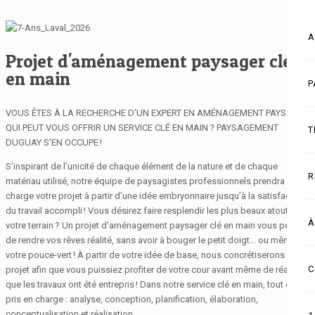
A
Projet d'aménagement paysager clé
en main
P
VOUS ÊTES À LA RECHERCHE D’UN EXPERT EN AMÉNAGEMENT PAYSAGER
QUI PEUT VOUS OFFRIR UN SERVICE CLÉ EN MAIN ? PAYSAGEMENT
T
DUGUAY S’EN OCCUPE !
S’inspirant de l’unicité de chaque élément de la nature et de chaque
R
matériau utilisé, notre équipe de paysagistes professionnels prendra en
charge votre projet à partir d’une idée embryonnaire jusqu’à la satisfaction
du travail accompli ! Vous désirez faire resplendir les plus beaux atouts de
À
votre terrain ? Un projet d’aménagement paysager clé en main vous permet
de rendre vos rêves réalité, sans avoir à bouger le petit doigt… ou même
votre pouce-vert ! À partir de votre idée de base, nous concrétiserons votre
C
projet afin que vous puissiez profiter de votre cour avant même de réaliser
que les travaux ont été entrepris ! Dans notre service clé en main, tout est
pris en charge : analyse, conception, planification, élaboration,
conceptualisation et réalisation.