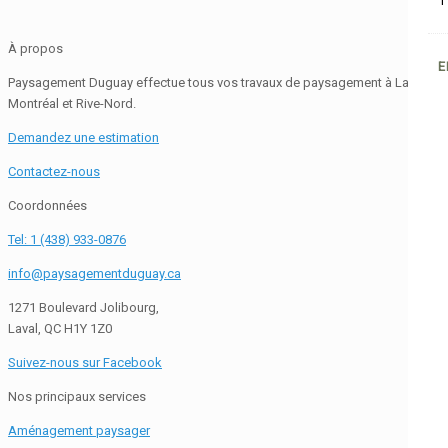
1
À propos
E
Paysagement Duguay effectue tous vos travaux de paysagement à Laval,
Montréal et Rive-Nord.
Demandez une estimation
Contactez-nous
Coordonnées
Tel: 1 (438) 933-0876
info@paysagementduguay.ca
1271 Boulevard Jolibourg,
Laval, QC H1Y 1Z0
Suivez-nous sur Facebook
Nos principaux services
Aménagement paysager