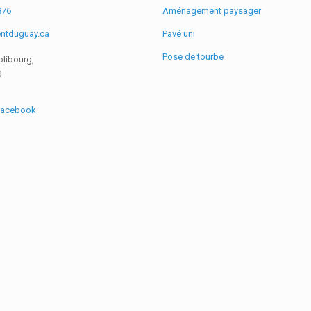
876
Aménagement paysager
ntduguay.ca
Pavé uni
Pose de tourbe
olibourg,
0
 Facebook