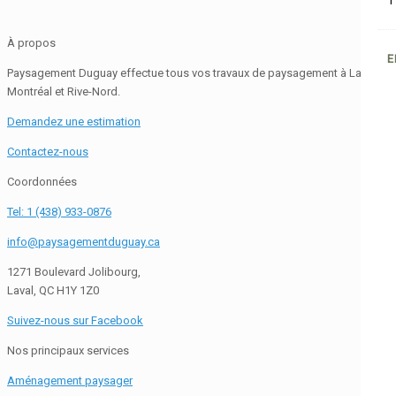
1
À propos
E
Paysagement Duguay effectue tous vos travaux de paysagement à Laval,
Montréal et Rive-Nord.
Demandez une estimation
Contactez-nous
Coordonnées
Tel: 1 (438) 933-0876
info@paysagementduguay.ca
1271 Boulevard Jolibourg,
Laval, QC H1Y 1Z0
Suivez-nous sur Facebook
Nos principaux services
Aménagement paysager