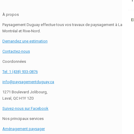
1
À propos
E
Paysagement Duguay effectue tous vos travaux de paysagement à Laval,
Montréal et Rive-Nord.
Demandez une estimation
Contactez-nous
Coordonnées
Tel: 1 (438) 933-0876
info@paysagementduguay.ca
1271 Boulevard Jolibourg,
Laval, QC H1Y 1Z0
Suivez-nous sur Facebook
Nos principaux services
Aménagement paysager