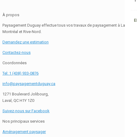
1
À propos
E
Paysagement Duguay effectue tous vos travaux de paysagement à Laval,
Montréal et Rive-Nord.
Demandez une estimation
Contactez-nous
Coordonnées
Tel: 1 (438) 933-0876
info@paysagementduguay.ca
1271 Boulevard Jolibourg,
Laval, QC H1Y 1Z0
Suivez-nous sur Facebook
Nos principaux services
Aménagement paysager