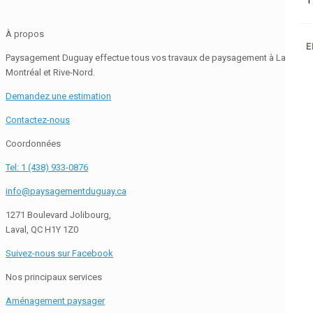
1
À propos
E
Paysagement Duguay effectue tous vos travaux de paysagement à Laval,
Montréal et Rive-Nord.
Demandez une estimation
Contactez-nous
Coordonnées
Tel: 1 (438) 933-0876
info@paysagementduguay.ca
1271 Boulevard Jolibourg,
Laval, QC H1Y 1Z0
Suivez-nous sur Facebook
Nos principaux services
Aménagement paysager