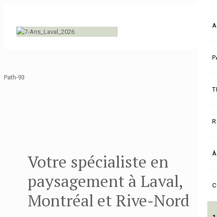
A
P
Path-93
T
R
À
Votre spécialiste en
paysagement à Laval,
C
Montréal et Rive-Nord